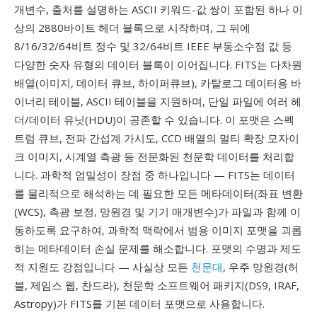
개변수, 출처를 설명하는 ASCII 키워드-값 쌍이 포함된 하나 이
상의 2880바이트 헤더 블록으로 시작하며, 그 뒤에
8/16/32/64비트 정수 및 32/64비트 IEEE 부동소수점 값 등
다양한 숫자 유형의 데이터 블록이 이어집니다. FITS는 다차원
배열(이미지, 데이터 큐브, 하이퍼큐브), 카탈로그 데이터용 바
이너리 테이블, ASCII 테이블을 지원하며, 단일 파일에 여러 헤
더/데이터 유닛(HDU)이 공존할 수 있습니다. 이 포맷은 스펙
트럼 큐브, 전파 간섭계 가시도, CCD 배열의 멀티 확장 모자이
크 이미지, 시계열 측광 등 전문화된 천문학 데이터를 처리합
니다. 과학적 엄밀성이 장점 중 하나입니다 — FITS는 데이터
를 물리적으로 해석하는 데 필요한 모든 메타데이터(좌표 변환
(WCS), 측광 보정, 망원경 및 기기 매개변수)가 파일과 함께 이
동하도록 요구하여, 과학적 맥락에서 범용 이미지 포맷을 괴롭
히는 메타데이터 손실 문제를 해소합니다. 포맷의 수명과 제도
적 지원도 강점입니다 — 사실상 모든
천문대
, 우주 망원경(허
블, 제임스 웹, 찬드라), 천문학 소프트웨어 패키지(DS9, IRAF,
Astropy)가 FITS를 기본 데이터 포맷으로 사용합니다.