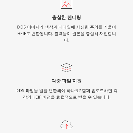
충실한 렌더링
DDS 이미지가 색상과 디테일에 세심한 주의를 기울여
HEIF로 변환됩니다. 출력물이 원본을 충실히 재현합니
다.
다중 파일 지원
DDS 파일을 일괄 변환해야 하나요? 함께 업로드하면 각
각의 HEIF 버전을 효율적으로 받을 수 있습니다.