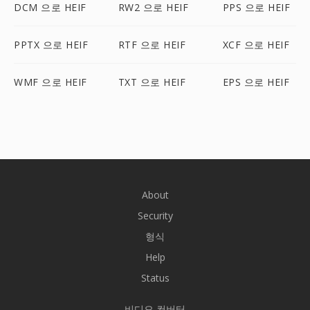
DCM 으로 HEIF
RW2 으로 HEIF
PPS 으로 HEIF
PPTX 으로 HEIF
RTF 으로 HEIF
XCF 으로 HEIF
WMF 으로 HEIF
TXT 으로 HEIF
EPS 으로 HEIF
About
Security
형식
Help
Status
비디오 컨버터