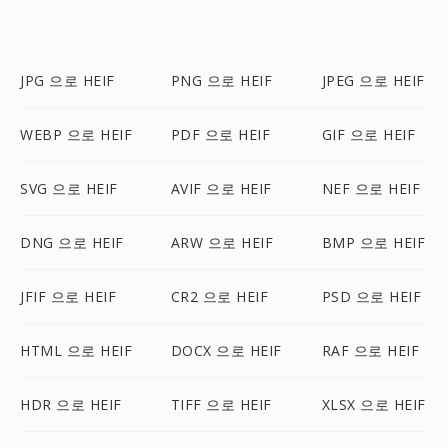
JPG 으로 HEIF
PNG 으로 HEIF
JPEG 으로 HEIF
WEBP 으로 HEIF
PDF 으로 HEIF
GIF 으로 HEIF
SVG 으로 HEIF
AVIF 으로 HEIF
NEF 으로 HEIF
DNG 으로 HEIF
ARW 으로 HEIF
BMP 으로 HEIF
JFIF 으로 HEIF
CR2 으로 HEIF
PSD 으로 HEIF
HTML 으로 HEIF
DOCX 으로 HEIF
RAF 으로 HEIF
HDR 으로 HEIF
TIFF 으로 HEIF
XLSX 으로 HEIF