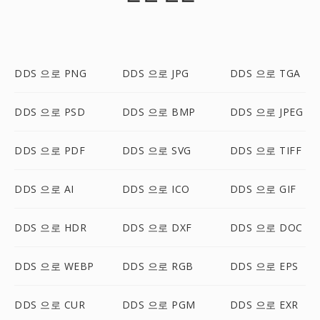
DDS 으로 PNG
DDS 으로 JPG
DDS 으로 TGA
DDS 으로 PSD
DDS 으로 BMP
DDS 으로 JPEG
DDS 으로 PDF
DDS 으로 SVG
DDS 으로 TIFF
DDS 으로 AI
DDS 으로 ICO
DDS 으로 GIF
DDS 으로 HDR
DDS 으로 DXF
DDS 으로 DOC
DDS 으로 WEBP
DDS 으로 RGB
DDS 으로 EPS
DDS 으로 CUR
DDS 으로 PGM
DDS 으로 EXR