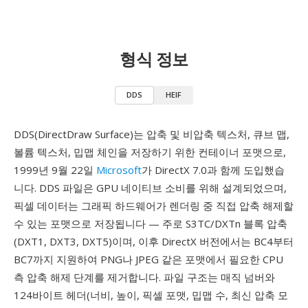
형식 정보
DDS
HEIF
DDS(DirectDraw Surface)는 압축 및 비압축 텍스처, 큐브 맵,
볼륨 텍스처, 밉맵 체인을 저장하기 위한 컨테이너 포맷으로,
1999년 9월 22일
Microsoft
가 DirectX 7.0과 함께 도입했습
니다. DDS 파일은 GPU 네이티브 소비를 위해 설계되었으며,
픽셀 데이터는 그래픽 하드웨어가 렌더링 중 직접 압축 해제할
수 있는 포맷으로 저장됩니다 — 주로 S3TC/DXTn 블록 압축
(DXT1, DXT3, DXT5)이며, 이후 DirectX 버전에서는 BC4부터
BC7까지 지원하여 PNG나 JPEG 같은 포맷에서 필요한 CPU
측 압축 해제 단계를 제거합니다. 파일 구조는 매직 넘버와
124바이트 헤더(너비, 높이, 픽셀 포맷, 밉맵 수, 최신 압축 모