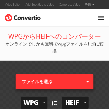
Video Editor
Add Subtitles to Video
Compress Video
詳細
WPGからHEIFへのコンバーター
オンラインでしかも無料でwpgファイルをheifに変
換
ファイルを選ぶ
WPG
HEIF
に