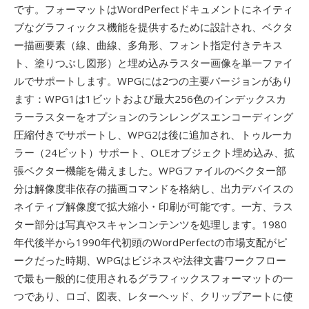
です。フォーマットはWordPerfectドキュメントにネイティ
ブなグラフィックス機能を提供するために設計され、ベクタ
ー描画要素（線、曲線、多角形、フォント指定付きテキス
ト、塗りつぶし図形）と埋め込みラスター画像を単一ファイ
ルでサポートします。WPGには2つの主要バージョンがあり
ます：WPG1は1ビットおよび最大256色のインデックスカ
ラーラスターをオプションのランレングスエンコーディング
圧縮付きでサポートし、WPG2は後に追加され、トゥルーカ
ラー（24ビット）サポート、OLEオブジェクト埋め込み、拡
張ベクター機能を備えました。WPGファイルのベクター部
分は解像度非依存の描画コマンドを格納し、出力デバイスの
ネイティブ解像度で拡大縮小・印刷が可能です。一方、ラス
ター部分は写真やスキャンコンテンツを処理します。1980
年代後半から1990年代初頭のWordPerfectの市場支配がピ
ークだった時期、WPGはビジネスや法律文書ワークフロー
で最も一般的に使用されるグラフィックスフォーマットの一
つであり、ロゴ、図表、レターヘッド、クリップアートに使