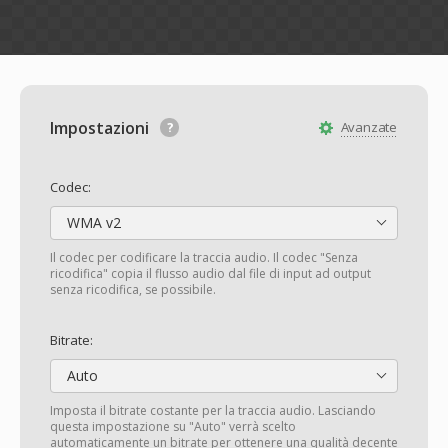
Impostazioni
Avanzate
Codec:
WMA v2
Il codec per codificare la traccia audio. Il codec "Senza
ricodifica" copia il flusso audio dal file di input ad output
senza ricodifica, se possibile.
Bitrate:
Auto
Imposta il bitrate costante per la traccia audio. Lasciando
questa impostazione su "Auto" verrà scelto
automaticamente un bitrate per ottenere una qualità decente