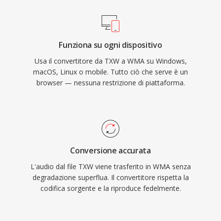
e decodifica sono gestite nativamente da
Windows, senza necessità di software di terze
parti per la riproduzione su qualsiasi macchina
Funziona su ogni dispositivo
Windows. Il supporto multipiattaforma è
Usa il convertitore da TXW a WMA su Windows,
migliorato grazie a librerie come FFmpeg e
macOS, Linux o mobile. Tutto ciò che serve è un
GStreamer, sebbene WMA resti meno
browser — nessuna restrizione di piattaforma.
universalmente compatibile rispetto a MP3 o
AAC sui dispositivi non Microsoft. Il formato
compare ancora nelle librerie multimediali
legacy, anche se codec più recenti ne hanno
largamente preso il posto per streaming e uso
Conversione accurata
portatile.
L'audio dal file TXW viene trasferito in WMA senza
degradazione superflua. Il convertitore rispetta la
codifica sorgente e la riproduce fedelmente.