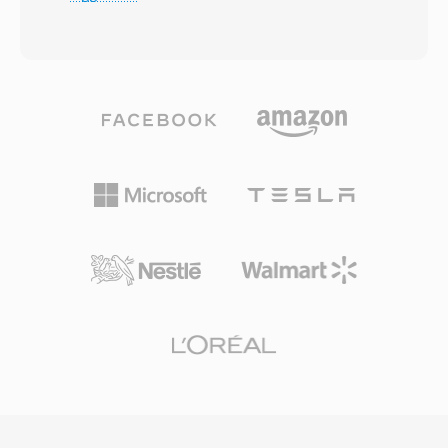
che Microsoft definiva qualità quasi-CD a
materiale campionato. Il formato preserva i
bitrate bassi fino a 64 kbps — circa la metà del
dati dei punti di loop e i metadati di
bitrate di cui l&#039;MP3 necessitava
accordatura, consentendo una riproduzione
tipicamente per risultati comparabili. La
fluida dei loop di sustain nell&#039;hardware.
famiglia di codec si è ampliata con WMA
Sebbene i file TXW non siano direttamente
Professional per audio surround e ad alta
riproducibili nella maggior parte del software
risoluzione, WMA Lossless per la
moderno, utilità di conversione e il toolkit audio
compressione archiviale bit-perfect e WMA
SoX possono trasformarli in formati
Voice ottimizzato per contenuti parlati a bitrate
contemporanei come WAV o AIFF. Per gli
molto bassi. La profonda integrazione con
appassionati di synth vintage e i curatori di
Windows, Windows Media Player e
librerie di campioni, TXW resta un formato di
l&#039;ecosistema Zune ha garantito a WMA
archiviazione importante.
un forte vantaggio distributivo per tutti gli anni
2000, e il supporto DRM (Digital Rights
Management) lo ha reso attraente per i negozi
di musica online di quell&#039;epoca. Codifica