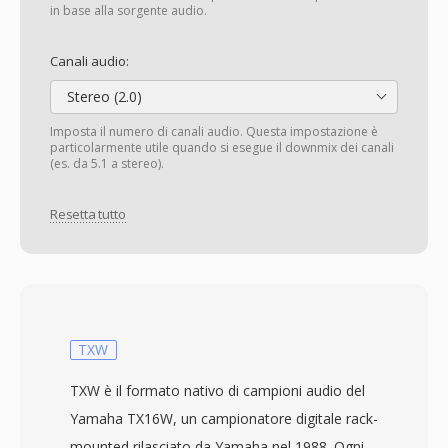
in base alla sorgente audio.
Canali audio:
Stereo (2.0)
Imposta il numero di canali audio. Questa impostazione è
particolarmente utile quando si esegue il downmix dei canali
(es. da 5.1 a stereo).
Resetta tutto
TXW
TXW è il formato nativo di campioni audio del
Yamaha TX16W, un campionatore digitale rack-
mounted rilasciato da Yamaha nel 1988. Ogni