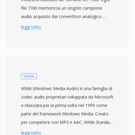
file TXW memorizza un singolo campione
audio acquisito dai convertitori analogico-
digitali a 12 bit del TX16W, con frequenze di
leggi tutto
campionamento selezionabili di 16,7 kHz, 33,3
kHz e 50 kHz in mono. Il formato era
progettato per funzionare entro
l&#039;architettura del campionatore — 1,5
MB di RAM integrata espandibile tramite
schede di memoria — quindi i file sono
WMA
compatti e strutturati per un caricamento
WMA (Windows Media Audio) è una famiglia di
rapido da floppy disk da 3,5 pollici. Nonostante
codec audio proprietari sviluppata da Microsoft
la risoluzione a 12 bit, il TX16W si è
e rilasciata per la prima volta nel 1999 come
guadagnato un seguito fedele tra i musicisti
parte del framework Windows Media. Creato
elettronici che apprezzavano il suo carattere
per competere con MP3 e AAC, WMA Standard
caldo e leggermente grintoso, capace di
utilizza la codifica percettiva per offrire quella
leggi tutto
conferire una texture sonora riconoscibile al