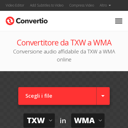
Video Editor
Add Subtitles to Video
Compress Video
Altro
Convertitore da TXW a WMA
Conversione audio affidabile da TXW a WMA
online
Scegli i file
TXW
WMA
in