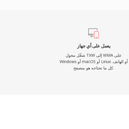
Windows الترميز وفك الترميز أصلياً دون الحاجة لبرامج خارجية للتشغيل
على أي جهاز Windows. تحسّن الدعم عبر المنصات من خلال مكتبات مثل
FFmpeg وGStreamer، رغم أن WMA يبقى أقل توافقاً عالمياً من MP3 أو
AAC على الأجهزة غير التابعة لـ Microsoft. لا يزال التنسيق يظهر في
، رغم أن المرمّزات الأحدث حلّت محله إلى حد
كبير في البث والاستخدام المحمول.
يعمل على أي جهاز
شغّل محول TXW إلى WMA على
Windows أو macOS أو Linux أو الهاتف.
كل ما تحتاجه هو متصفح.