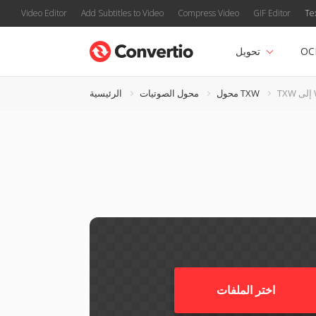
Video Editor
Add Subtitles to Video
Compress Video
GIF Editor
Te
OC
تحويل
W
محول TXW
محول الصوتيات
الرئيسية
اختر الملفات