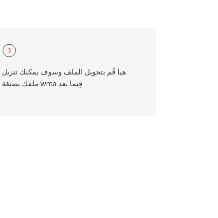
3
هيا قُم بتحويل الملف وسوف يمكنك تنزيل
ملفك بصيغة wma فِيما بعد