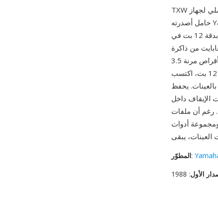
حامل أصدرته Yamaha عام 1988. يخزّن كل ملف TXW عينة صوتية واحدة ملتقطة بمحولات رقمية-
تناظرية بدقة 12 بت في TX16W، مع معدلات أخذ عينات قابلة للاختيار تبلغ 16.7 و33.3 و50 كيلوهرتز
نسيق ليعمل ضمن بنية جهاز أخذ العينات — 1.5 ميغابايت من ذاكرة RAM المدمجة قابلة
للتوسيع عبر بطاقات ذاكرة — لذا فالملفات مضغوطة ومهيكلة للتحميل السريع من أقراص مرنة 3.5
بوصة. رغم دقته 12 بت، اكتسب TX16W متابعين مخلصين بين الموسيقيين الإلكترونيين الذين قدّروا
 بالعينات. يحفظ
ات الإيقاف داخل
 غير قابلة للتشغيل مباشرة في معظم البرامج الحديثة، يمكن لأدوات التحويل
Yamaha
:
المطوّر
دار الأول
: 1988