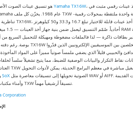
، وهو جهاز أخذ عينات رقمي مثبت في
Yamaha TX16W
TXW هو تنسيق عينات الصوت الأصلي لجهاز
أحادياً. صُمّم الت
دافئ والحبيبي قليلاً الذي يضفي ملمساً صوتياً مميزاً على المواد المأخوذة
انات نقاط التكرار والبيانات الوصفية للضبط، مما يتيح تشغيلاً سلساً لحلق
العتاد. رغم أن ملفات TXW
الصوتية تحويلها إلى تنسيقات معاصرة مثل WAV أو AIFF. لعشاق المركّبات القديمة
SoX
ومجموعة أدوات
وأمناء مكتبات العينات، يبقى TXW تنسيقاً أرشيفياً مهماً.
 Corporation
الإص