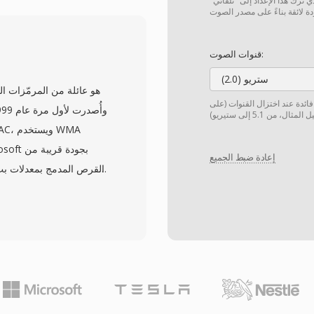
ترك هذا الإعداد إلى "تلقائي"
الإلكترونيين الذين قدّرو
صوتياً مميزاً على الم
التكرار والبيانات الوصفي
قنوات الصوت:
ستريو (2.0)
البرامج ال
 فائدة عند اختزال القنوات (على
مكتبات العينات، يبقى TXW تنسيقاً
إعادة ضبط الجميع
للمحتوى الكلامي بم
قوية طوال العقد الأول 