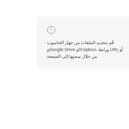
1
قُم بتحديد الملفات من جهاز الحاسوب
وGoogle Drive وDropbox، ورابط URL أو
من خلال سحبها إلى الصفحة.