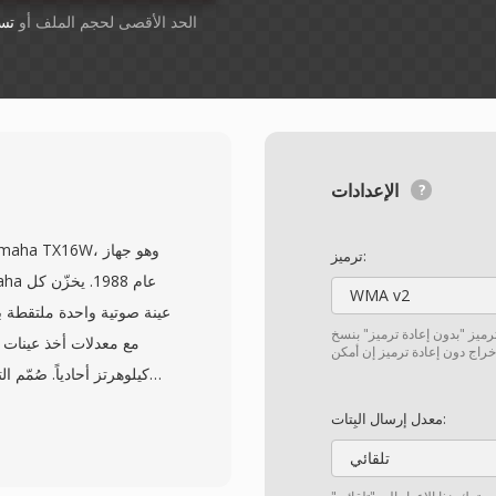
أسقِط الملفات هنا. 1 GB الحد الأقصى لحجم الملف أو
تس
الإعدادات
ترميز:
WMA v2
ترميز "بدون إعادة ترميز" بنسخ
معدل إرسال البِتات:
تلقائي