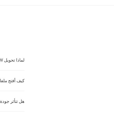
لماذا تحويل TXW إلى WMA؟
كيف أفتح ملفات A
هل تتأثر جودة 