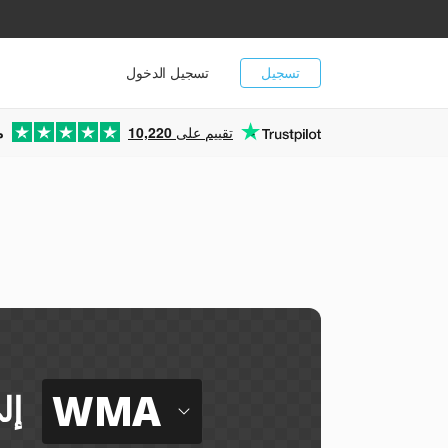
تسجيل
تسجيل الدخول
تقييم على
10,220
م
WMA
إل