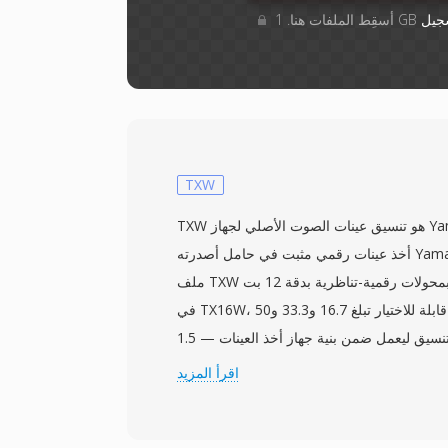
جيل
TXW
TXW هو تنسيق عينات الصوت الأصلي لجهاز Yamaha TX16W، وهو جهاز
أخذ عينات رقمي مثبت في حامل أصدرته Yamaha عام 1988. يخزّن كل
ملف TXW عينة صوتية واحدة ملتقطة بمحولات رقمية-تناظرية بدقة 12 بت
في TX16W، مع معدلات أخذ عينات قابلة للاختيار تبلغ 16.7 و33.3 و50
كيلوهرتز أحادياً. صُمّم التنسيق ليعمل ضمن بنية جهاز أخذ العينات — 1.5
ميغابايت من ذاكرة RAM المدمجة قابلة للتوسيع عبر بطاقات ذاكرة — لذا
اقرأ المزيد
فالملفات مضغوطة ومهيكلة للتحميل السريع من أقراص مرنة 3.5 بوصة.
رغم دقته 12 بت، اكتسب TX16W متابعين مخلصين بين الموسيقيين