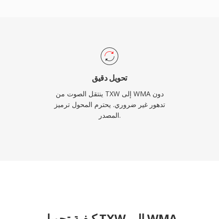
مكتبات الوسائط القديمة
تحويل دقيق
ينتقل الصوت من TXW إلى WMA دون
تدهور غير ضروري. يحترم المحول ترميز
المصدر.
كيفية تحويل TXW إلى WMA