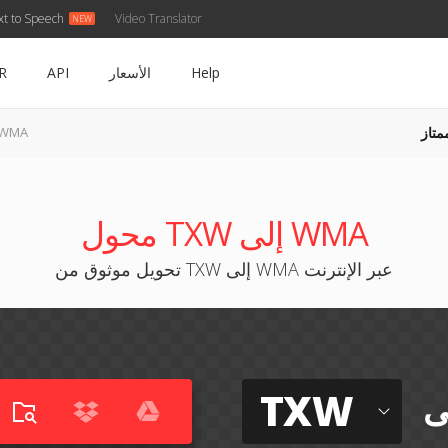
xt to Speech
Video Translator
Help
الأسعار
API
R
متاز
TXW إلى MA
محول TXW إلى WMA
تحويل موثوق من TXW إلى WMA عبر الإنترنت
TXW
ى