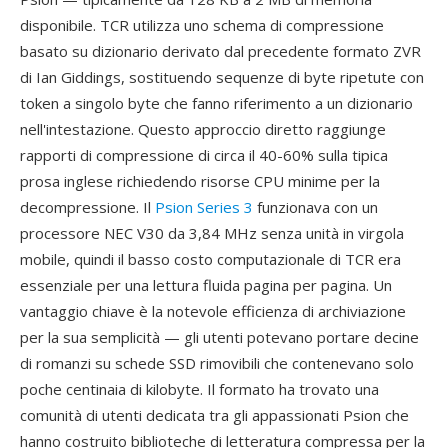
disponibile. TCR utilizza uno schema di compressione
basato su dizionario derivato dal precedente formato ZVR
di Ian Giddings, sostituendo sequenze di byte ripetute con
token a singolo byte che fanno riferimento a un dizionario
nell'intestazione. Questo approccio diretto raggiunge
rapporti di compressione di circa il 40-60% sulla tipica
prosa inglese richiedendo risorse CPU minime per la
decompressione. Il
Psion Series 3
funzionava con un
processore NEC V30 da 3,84 MHz senza unità in virgola
mobile, quindi il basso costo computazionale di TCR era
essenziale per una lettura fluida pagina per pagina. Un
vantaggio chiave è la notevole efficienza di archiviazione
per la sua semplicità — gli utenti potevano portare decine
di romanzi su schede SSD rimovibili che contenevano solo
poche centinaia di kilobyte. Il formato ha trovato una
comunità di utenti dedicata tra gli appassionati Psion che
hanno costruito biblioteche di letteratura compressa per la