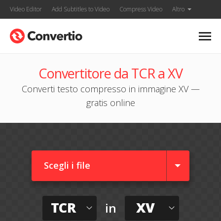
Video Editor
Add Subtitles to Video
Compress Video
Altro
Convertitore da TCR a XV
Converti testo compresso in immagine XV —
gratis online
Scegli i file
TCR
XV
in