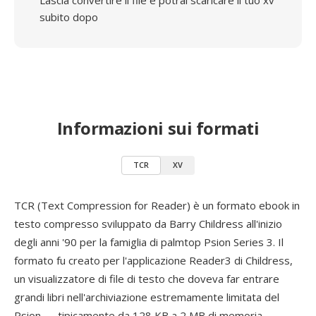
Lascia convertire il file e potrai scaricare il tuo xv
subito dopo
Informazioni sui formati
TCR
XV
TCR (Text Compression for Reader) è un formato ebook in
testo compresso sviluppato da Barry Childress all'inizio
degli anni '90 per la famiglia di palmtop Psion Series 3. Il
formato fu creato per l'applicazione Reader3 di Childress,
un visualizzatore di file di testo che doveva far entrare
grandi libri nell'archiviazione estremamente limitata del
Psion — tipicamente da 128 KB a 2 MB di memoria