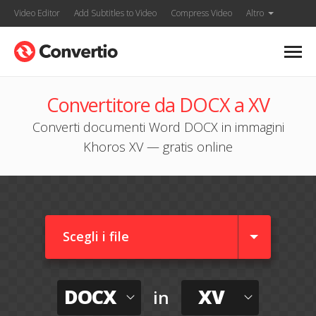
Video Editor
Add Subtitles to Video
Compress Video
Altro
Convertitore da DOCX a XV
Converti documenti Word DOCX in immagini
Khoros XV — gratis online
Scegli i file
DOCX
XV
in