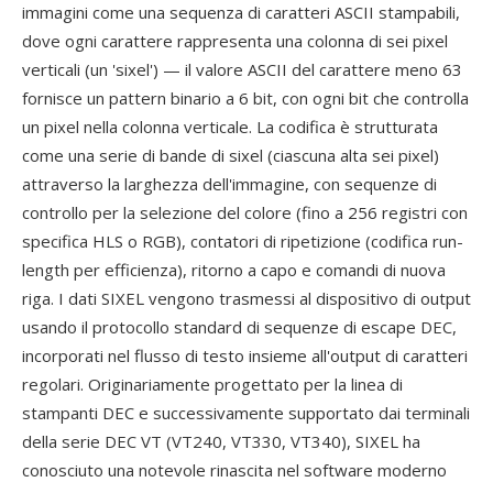
immagini come una sequenza di caratteri ASCII stampabili,
dove ogni carattere rappresenta una colonna di sei pixel
verticali (un 'sixel') — il valore ASCII del carattere meno 63
fornisce un pattern binario a 6 bit, con ogni bit che controlla
un pixel nella colonna verticale. La codifica è strutturata
come una serie di bande di sixel (ciascuna alta sei pixel)
attraverso la larghezza dell'immagine, con sequenze di
controllo per la selezione del colore (fino a 256 registri con
specifica HLS o RGB), contatori di ripetizione (codifica run-
length per efficienza), ritorno a capo e comandi di nuova
riga. I dati SIXEL vengono trasmessi al dispositivo di output
usando il protocollo standard di sequenze di escape DEC,
incorporati nel flusso di testo insieme all'output di caratteri
regolari. Originariamente progettato per la linea di
stampanti DEC e successivamente supportato dai terminali
della serie DEC VT (VT240, VT330, VT340), SIXEL ha
conosciuto una notevole rinascita nel software moderno