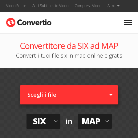
Video Editor
Add Subtitles to Video
Compress Video
Altro
Convertitore da SIX ad MAP
Converti i tuoi file six in map online e gratis
Scegli i file
SIX
MAP
in