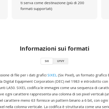
ti serva come destinazione (più di 200
formati supportati)
Informazioni sui formati
SIX
UYVY
ione di file per i dati grafici
SIXEL
(Six Pixel), un formato grafico
lla Digital Equipment Corporation (DEC) nel 1983 e introdotto con
unti LA50. SIXEL codifica le immagini come una sequenza di caratt
ve ogni carattere rappresenta una colonna di sei pixel verticali (un 
el carattere meno 63 fornisce un pattern binario a 6 bit, con ogni 
ixel nella colonna verticale. La codifica è strutturata come una seri