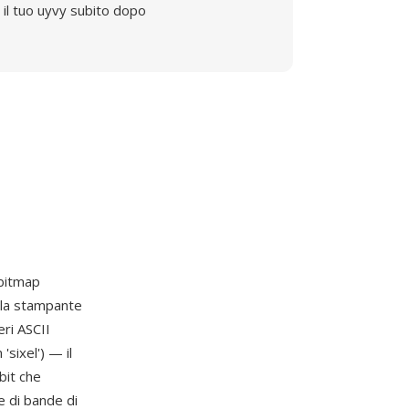
il tuo uyvy subito dopo
 bitmap
 la stampante
eri ASCII
'sixel') — il
bit che
e di bande di