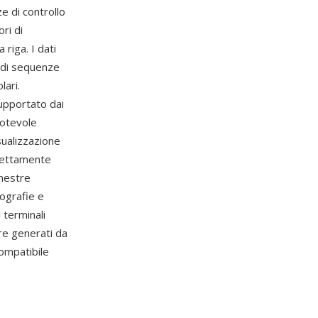
e di controllo
ri di
 riga. I dati
d di sequenze
lari.
upportato dai
notevole
sualizzazione
irettamente
inestre
tografie e
 terminali
re generati da
compatibile