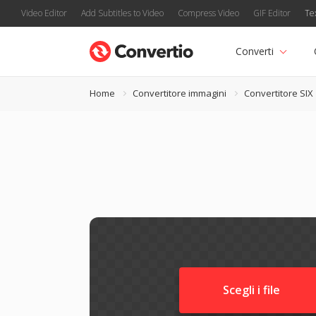
Video Editor
Add Subtitles to Video
Compress Video
GIF Editor
Te
Converti
Home
Convertitore immagini
Convertitore SIX
Scegli i file