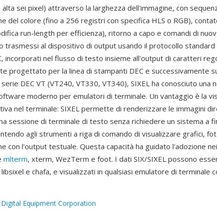
a alta sei pixel) attraverso la larghezza dell'immagine, con sequenz
ne del colore (fino a 256 registri con specifica HLS o RGB), contato
odifica run-length per efficienza), ritorno a capo e comandi di nuova
 trasmessi al dispositivo di output usando il protocollo standar
 incorporati nel flusso di testo insieme all'output di caratteri rego
te progettato per la linea di stampanti DEC e successivamente s
la serie DEC VT (VT240, VT330, VT340), SIXEL ha conosciuto una 
software moderno per emulatori di terminale. Un vantaggio è la vi
ativa nel terminale: SIXEL permette di renderizzare le immagini d
 una sessione di terminale di testo senza richiedere un sistema a f
ntendo agli strumenti a riga di comando di visualizzare grafici, fo
ne con l'output testuale. Questa capacità ha guidato l'adozione nei
e
mlterm
, xterm, WezTerm e foot. I dati SIX/SIXEL possono esse
ibsixel e chafa, e visualizzati in qualsiasi emulatore di terminale 
:
Digital Equipment Corporation