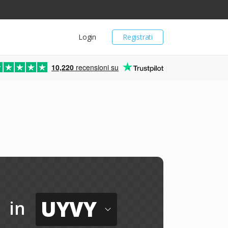
Login
Registrati
10,220
recensioni su
UYVY
in