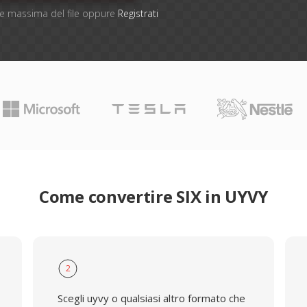
one massima del file oppure
Registrati
Come convertire SIX in UYVY
2
Scegli uyvy o qualsiasi altro formato che