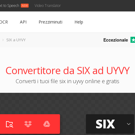
xt to Speech
Video Translator
OCR
API
Prezziminuti
Help
Eccezionale
SIX a UYVY
Convertitore da SIX ad UYVY
Converti i tuoi file six in uyvy online e gratis
SIX