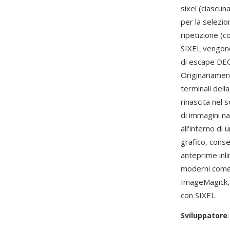
sixel (ciascun
per la selezio
ripetizione (c
SIXEL vengono
di escape DEC,
Originariamen
terminali del
rinascita nel 
di immagini n
all'interno di
grafico, conse
anteprime inli
moderni com
ImageMagick, l
con SIXEL.
Sviluppatore