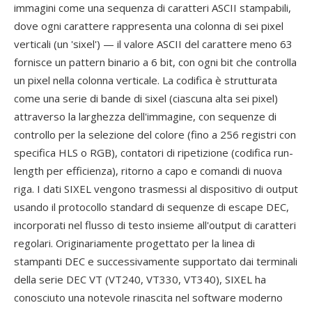
immagini come una sequenza di caratteri ASCII stampabili,
dove ogni carattere rappresenta una colonna di sei pixel
verticali (un 'sixel') — il valore ASCII del carattere meno 63
fornisce un pattern binario a 6 bit, con ogni bit che controlla
un pixel nella colonna verticale. La codifica è strutturata
come una serie di bande di sixel (ciascuna alta sei pixel)
attraverso la larghezza dell'immagine, con sequenze di
controllo per la selezione del colore (fino a 256 registri con
specifica HLS o RGB), contatori di ripetizione (codifica run-
length per efficienza), ritorno a capo e comandi di nuova
riga. I dati SIXEL vengono trasmessi al dispositivo di output
usando il protocollo standard di sequenze di escape DEC,
incorporati nel flusso di testo insieme all'output di caratteri
regolari. Originariamente progettato per la linea di
stampanti DEC e successivamente supportato dai terminali
della serie DEC VT (VT240, VT330, VT340), SIXEL ha
conosciuto una notevole rinascita nel software moderno