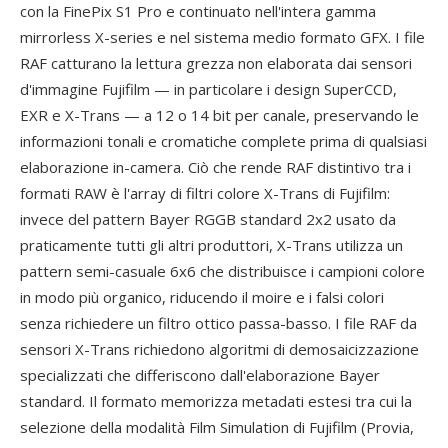
con la FinePix S1 Pro e continuato nell'intera gamma
mirrorless X-series e nel sistema medio formato GFX. I file
RAF catturano la lettura grezza non elaborata dai sensori
d'immagine Fujifilm — in particolare i design SuperCCD,
EXR e X-Trans — a 12 o 14 bit per canale, preservando le
informazioni tonali e cromatiche complete prima di qualsiasi
elaborazione in-camera. Ciò che rende RAF distintivo tra i
formati RAW è l'array di filtri colore X-Trans di Fujifilm:
invece del pattern Bayer RGGB standard 2x2 usato da
praticamente tutti gli altri produttori, X-Trans utilizza un
pattern semi-casuale 6x6 che distribuisce i campioni colore
in modo più organico, riducendo il moire e i falsi colori
senza richiedere un filtro ottico passa-basso. I file RAF da
sensori X-Trans richiedono algoritmi di demosaicizzazione
specializzati che differiscono dall'elaborazione Bayer
standard. Il formato memorizza metadati estesi tra cui la
selezione della modalità Film Simulation di Fujifilm (Provia,