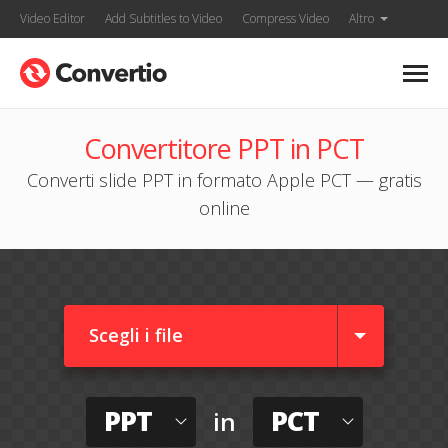
Video Editor
Add Subtitles to Video
Compress Video
Altro
Convertitore PPT in PCT
Converti slide PPT in formato Apple PCT — gratis
online
Scegli i file
PPT
PCT
in