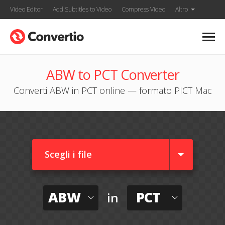
Video Editor
Add Subtitles to Video
Compress Video
Altro
ABW to PCT Converter
Converti ABW in PCT online — formato PICT Mac
Scegli i file
ABW
PCT
in