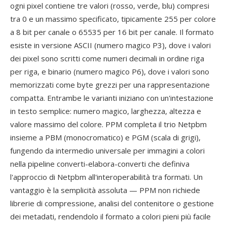
ogni pixel contiene tre valori (rosso, verde, blu) compresi
tra 0 e un massimo specificato, tipicamente 255 per colore
a 8 bit per canale o 65535 per 16 bit per canale. Il formato
esiste in versione ASCII (numero magico P3), dove i valori
dei pixel sono scritti come numeri decimali in ordine riga
per riga, e binario (numero magico P6), dove i valori sono
memorizzati come byte grezzi per una rappresentazione
compatta. Entrambe le varianti iniziano con un'intestazione
in testo semplice: numero magico, larghezza, altezza e
valore massimo del colore. PPM completa il trio Netpbm
insieme a PBM (monocromatico) e PGM (scala di grigi),
fungendo da intermedio universale per immagini a colori
nella pipeline converti-elabora-converti che definiva
l'approccio di Netpbm all'interoperabilità tra formati. Un
vantaggio è la semplicità assoluta — PPM non richiede
librerie di compressione, analisi del contenitore o gestione
dei metadati, rendendolo il formato a colori pieni più facile