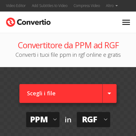
Video Editor
Add Subtitles to Video
Compress Video
Altro
Convertitore da PPM ad RGF
Converti i tuoi file ppm in rgf online e gratis
Scegli i file
PPM
RGF
in