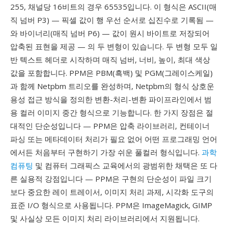
255, 채널당 16비트의 경우 65535입니다. 이 형식은 ASCII(매
직 넘버 P3) — 픽셀 값이 행 우선 순서로 십진수로 기록됨 —
와 바이너리(매직 넘버 P6) — 값이 원시 바이트로 저장되어
압축된 표현을 제공 — 의 두 변형이 있습니다. 두 변형 모두 일
반 텍스트 헤더로 시작하며 매직 넘버, 너비, 높이, 최대 색상
값을 포함합니다. PPM은 PBM(흑백) 및 PGM(그레이스케일)
과 함께 Netpbm 트리오를 완성하며, Netpbm의 형식 상호운
용성 접근 방식을 정의한 변환-처리-변환 파이프라인에서 범
용 컬러 이미지 중간 형식으로 기능합니다. 한 가지 장점은 절
대적인 단순성입니다 — PPM은 압축 라이브러리, 컨테이너
파싱 또는 메타데이터 처리가 필요 없어 어떤 프로그래밍 언어
에서든 처음부터 구현하기 가장 쉬운 풀컬러 형식입니다.
과학
컴퓨팅
및 컴퓨터 그래픽스 교육에서의 광범위한 채택은 또 다
른 실용적 강점입니다 — PPM은 구현의 단순성이 파일 크기
보다 중요한 레이 트레이서, 이미지 처리 과제, 시각화 도구의
표준 I/O 형식으로 사용됩니다. PPM은 ImageMagick, GIMP
및 사실상 모든 이미지 처리 라이브러리에서 지원됩니다.