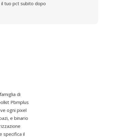
il tuo pct subito dopo
amiglia di
oolkit Pbmplus
ve ogni pixel
azi, e binario
rizzazione
 specifica il