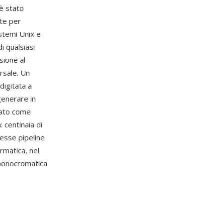
è stato
te per
istemi Unix e
i qualsiasi
ione al
rsale. Un
digitata a
generare in
rmato come
: centinaia di
esse pipeline
rmatica, nel
monocromatica