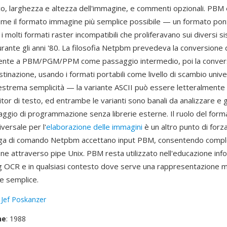
, larghezza e altezza dell'immagine, e commenti opzionali. PBM 
me il formato immagine più semplice possibile — un formato pon
 i molti formati raster incompatibili che proliferavano sui diversi s
urante gli anni '80. La filosofia Netpbm prevedeva la conversione d
ente a PBM/PGM/PPM come passaggio intermedio, poi la convers
tinazione, usando i formati portabili come livello di scambio unive
'estrema semplicità — la variante ASCII può essere letteralmente 
tor di testo, ed entrambe le varianti sono banali da analizzare e 
guaggio di programmazione senza librerie esterne. Il ruolo del fo
versale per l'
elaborazione delle immagini
è un altro punto di forza
iga di comando Netpbm accettano input PBM, consentendo compl
ne attraverso pipe Unix. PBM resta utilizzato nell'educazione info
 OCR e in qualsiasi contesto dove serve una rappresentazione 
 semplice.
:
Jef Poskanzer
ne
: 1988