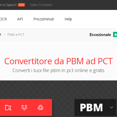
xt to Speech
Video Translator
OCR
API
Prezziminuti
Help
Eccezionale
M
PBM a PCT
Convertitore da PBM ad PCT
Converti i tuoi file pbm in pct online e gratis
PBM