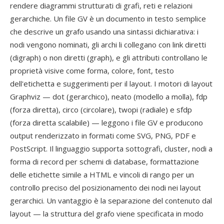
rendere diagrammi strutturati di grafi, reti e relazioni
gerarchiche. Un file GV è un documento in testo semplice
che descrive un grafo usando una sintassi dichiarativa: i
nodi vengono nominati, gli archi li collegano con link diretti
(digraph) o non diretti (graph), e gli attributi controllano le
proprietà visive come forma, colore, font, testo
dell'etichetta e suggerimenti per il layout. I motori di layout
Graphviz — dot (gerarchico), neato (modello a molla), fdp
(forza diretta), circo (circolare), twopi (radiale) e sfdp
(forza diretta scalabile) — leggono i file GV e producono
output renderizzato in formati come SVG, PNG, PDF e
PostScript. Il linguaggio supporta sottografi, cluster, nodi a
forma di record per schemi di database, formattazione
delle etichette simile a HTML e vincoli di rango per un
controllo preciso del posizionamento dei nodi nei layout
gerarchici. Un vantaggio è la separazione del contenuto dal
layout — la struttura del grafo viene specificata in modo