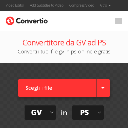
Video Editor
Add Subtitles to Video
Compress Video
Altro
Convertitore da GV ad PS
Converti i tuoi file gv in ps online e gratis
Scegli i file
GV
PS
in