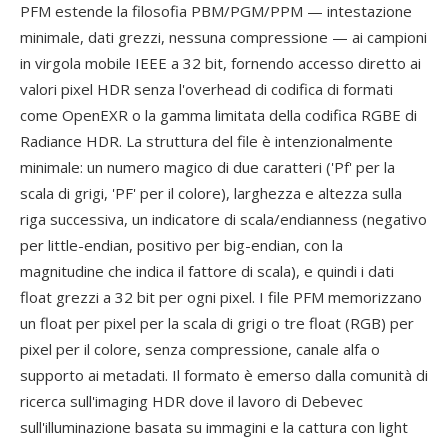
PFM estende la filosofia PBM/PGM/PPM — intestazione
minimale, dati grezzi, nessuna compressione — ai campioni
in virgola mobile IEEE a 32 bit, fornendo accesso diretto ai
valori pixel HDR senza l'overhead di codifica di formati
come OpenEXR o la gamma limitata della codifica RGBE di
Radiance HDR. La struttura del file è intenzionalmente
minimale: un numero magico di due caratteri ('Pf' per la
scala di grigi, 'PF' per il colore), larghezza e altezza sulla
riga successiva, un indicatore di scala/endianness (negativo
per little-endian, positivo per big-endian, con la
magnitudine che indica il fattore di scala), e quindi i dati
float grezzi a 32 bit per ogni pixel. I file PFM memorizzano
un float per pixel per la scala di grigi o tre float (RGB) per
pixel per il colore, senza compressione, canale alfa o
supporto ai metadati. Il formato è emerso dalla comunità di
ricerca sull'imaging HDR dove il lavoro di Debevec
sull'illuminazione basata su immagini e la cattura con light