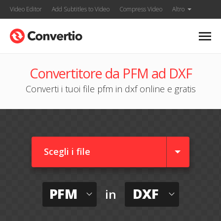
Video Editor
Add Subtitles to Video
Compress Video
Altro
Convertitore da PFM ad DXF
Converti i tuoi file pfm in dxf online e gratis
Scegli i file
PFM
DXF
in