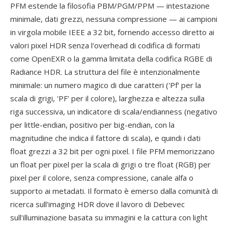
PFM estende la filosofia PBM/PGM/PPM — intestazione
minimale, dati grezzi, nessuna compressione — ai campioni
in virgola mobile IEEE a 32 bit, fornendo accesso diretto ai
valori pixel HDR senza l'overhead di codifica di formati
come OpenEXR o la gamma limitata della codifica RGBE di
Radiance HDR. La struttura del file è intenzionalmente
minimale: un numero magico di due caratteri ('Pf' per la
scala di grigi, 'PF' per il colore), larghezza e altezza sulla
riga successiva, un indicatore di scala/endianness (negativo
per little-endian, positivo per big-endian, con la
magnitudine che indica il fattore di scala), e quindi i dati
float grezzi a 32 bit per ogni pixel. I file PFM memorizzano
un float per pixel per la scala di grigi o tre float (RGB) per
pixel per il colore, senza compressione, canale alfa o
supporto ai metadati. Il formato è emerso dalla comunità di
ricerca sull'imaging HDR dove il lavoro di Debevec
sull'illuminazione basata su immagini e la cattura con light