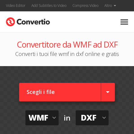
Video Editor
Add Subtitles to Video
Compress Video
Altro
Convertitore da WMF ad DXF
Converti i tuoi file wmf in dxf online e gratis
Scegli i file
WMF
DXF
in