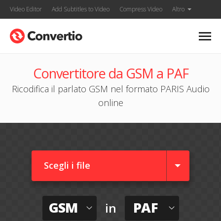
Video Editor
Add Subtitles to Video
Compress Video
Altro
Convertitore da GSM a PAF
Ricodifica il parlato GSM nel formato PARIS Audio
online
Scegli i file
GSM
PAF
in