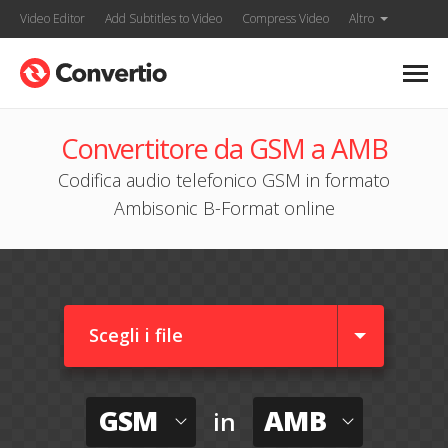
Video Editor
Add Subtitles to Video
Compress Video
Altro
Convertitore da GSM a AMB
Codifica audio telefonico GSM in formato
Ambisonic B-Format online
Scegli i file
GSM
AMB
in