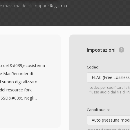
one massima del file oppure
Registrati
Impostazioni
io dell&#039;ecosistema
Codec:
re MacRecorder di
FLAC (Free Lossless
 suono digitalizzato
Il codec per codificare la 
del resource fork
il flusso audio dal file di 
;FSSD&#039;. Negli
 come SoX, FSSD è
Canali audio:
u8 (8 bit senza segno)
Auto (Nessuna modi
usso piatto di campioni