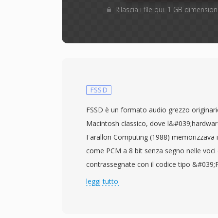
Rilascia i file qui. 1 GB dimensi
FSSD
FSSD è un formato audio grezzo originar
Macintosh classico, dove l&#039;hardwa
Farallon Computing (1988) memorizzava il
come PCM a 8 bit senza segno nelle voci 
contrassegnate con il codice tipo &#039
strumenti moderni di elaborazione audio
leggi tutto
trattato come un alias per il formato raw 
— file senza intestazione contenenti un fl