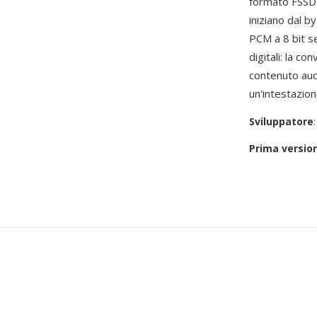
formato FSSD g
iniziano dal b
PCM a 8 bit se
digitali: la c
contenuto aud
un'intestazion
Sviluppatore
Prima versio