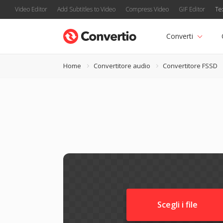
Video Editor
Add Subtitles to Video
Compress Video
GIF Editor
Te
Converti
Home
Convertitore audio
Convertitore FSSD
Scegli i file