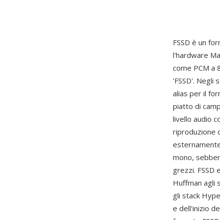
FSSD è un for
l'hardware Ma
come PCM a 8 
'FSSD'. Negli
alias per il f
piatto di cam
livello audio 
riproduzione 
esternamente.
mono, sebbene
grezzi. FSSD
Huffman agli s
gli stack Hype
e dell'inizio 