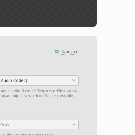
Avanzate
 Audio Codec)
traccia audio. Il codec "Senza ricodifica" copia
input ad output senza ricodifica, se possibile.
fica)