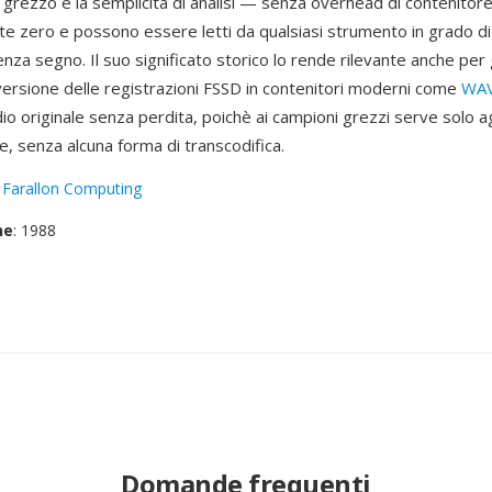
rezzo è la semplicità di analisi — senza overhead di contenitore,
yte zero e possono essere letti da qualsiasi strumento in grado d
nza segno. Il suo significato storico lo rende rilevante anche per gl
onversione delle registrazioni FSSD in contenitori moderni come
WA
io originale senza perdita, poichè ai campioni grezzi serve solo 
e, senza alcuna forma di transcodifica.
:
Farallon Computing
ne
: 1988
Domande frequenti