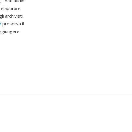
 i dati audio
i elaborare
i archivisti
V
preserva il
aggiungere