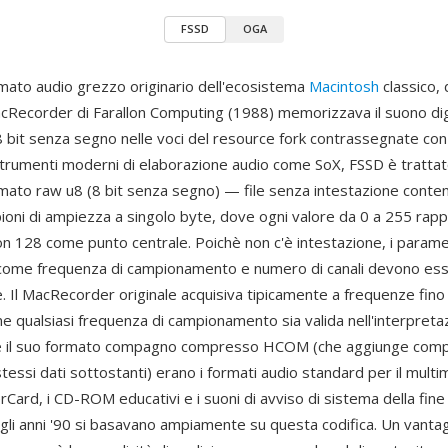
FSSD
OGA
mato audio grezzo originario dell'ecosistema
Macintosh
classico,
cRecorder di Farallon Computing (1988) memorizzava il suono dig
bit senza segno nelle voci del resource fork contrassegnate con i
 strumenti moderni di elaborazione audio come SoX, FSSD è tratta
ormato raw u8 (8 bit senza segno) — file senza intestazione conten
pioni di ampiezza a singolo byte, dove ogni valore da 0 a 255 rap
con 128 come punto centrale. Poichè non c'è intestazione, i paramet
come frequenza di campionamento e numero di canali devono esse
 Il MacRecorder originale acquisiva tipicamente a frequenze fino
 qualsiasi frequenza di campionamento sia valida nell'interpretaz
 e il suo formato compagno compresso HCOM (che aggiunge com
tessi dati sottostanti) erano i formati audio standard per il mult
rCard, i CD-ROM educativi e i suoni di avviso di sistema della fine 
degli anni '90 si basavano ampiamente su questa codifica. Un vanta