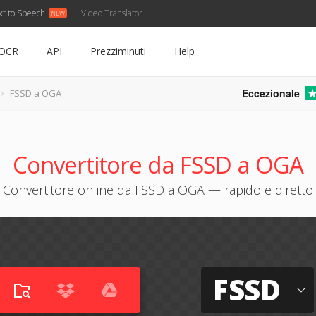
xt to Speech
Video Translator
OCR
API
Prezziminuti
Help
Eccezionale
FSSD a OGA
Convertitore da FSSD a OGA
Convertitore online da FSSD a OGA — rapido e diretto
FSSD