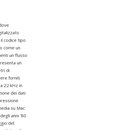
 dove
italizzato
l codice tipo
to come un
enti un flusso
presenta un
ri di
re forniti
 a 22 kHz in
ione dei dati
pressione
imedia su Mac:
degli anni '80
ggio del