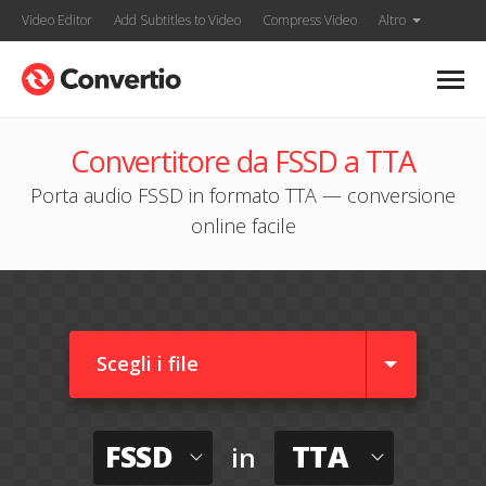
Video Editor
Add Subtitles to Video
Compress Video
Altro
Convertitore da FSSD a TTA
Porta audio FSSD in formato TTA — conversione
online facile
Scegli i file
FSSD
TTA
in