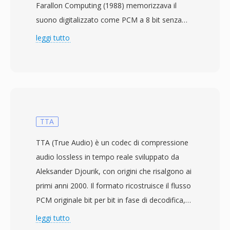
Farallon Computing (1988) memorizzava il
suono digitalizzato come PCM a 8 bit senza
segno nelle voci del resource fork
leggi tutto
contrassegnate con il codice tipo
&#039;FSSD&#039;. Negli strumenti moderni di
elaborazione audio come SoX, FSSD è trattato
come un alias per il formato raw u8 (8 bit
senza segno) — file senza intestazione
contenenti un flusso piatto di campioni di
TTA
ampiezza a singolo byte, dove ogni valore da 0
TTA (True Audio) è un codec di compressione
a 255 rappresenta un livello audio con 128
audio lossless in tempo reale sviluppato da
come punto centrale. Poichè non c&#039;è
Aleksander Djourik, con origini che risalgono ai
intestazione, i parametri di riproduzione come
primi anni 2000. Il formato ricostruisce il flusso
frequenza di campionamento e numero di
PCM originale bit per bit in fase di decodifica,
canali devono essere forniti esternamente. Il
garantendo che nessun dettaglio sonoro venga
leggi tutto
MacRecorder originale acquisiva tipicamente a
perso durante l&#039;archiviazione o il