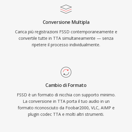
a 8 bit senza segno. Il suo significato storico lo
L&#039;implementazione di riferimento open-
rende rilevante anche per gli archivisti digitali: la
source è distribuita sotto licenza GNU GPL,
conversione delle registrazioni FSSD in
Conversione Multipla
incoraggiando l&#039;adozione dalla comunità
contenitori moderni come WAV preserva il
Carica più registrazioni FSSD contemporaneamente e
e le integrazioni di terze parti. Sebbene codec
contenuto audio originale senza perdita, poichè
convertile tutte in TTA simultaneamente — senza
più recenti come FLAC abbiano conquistato
ai campioni grezzi serve solo aggiungere
ripetere il processo individualmente.
una fetta maggiore del panorama audio
un&#039;intestazione, senza alcuna forma di
lossless, TTA continua a servire gli utenti che
transcodifica.
apprezzano la sua semplicità e la
compressione trasparente.
Cambio di Formato
FSSD è un formato di nicchia con supporto minimo.
La conversione in TTA porta il tuo audio in un
formato riconosciuto da Foobar2000, VLC, AIMP e
plugin codec TTA e molti altri strumenti.