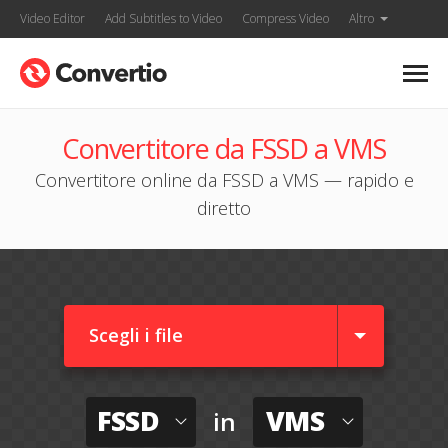
Video Editor
Add Subtitles to Video
Compress Video
Altro
Convertitore da FSSD a VMS
Convertitore online da FSSD a VMS — rapido e
diretto
Scegli i file
FSSD
VMS
in