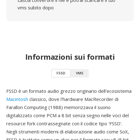
Lascia convertire il file e potrai scaricare il tuo
vms subito dopo
Informazioni sui formati
FSSD
VMS
FSSD è un formato audio grezzo originario dell'ecosistema
Macintosh
classico, dove l'hardware MacRecorder di
Farallon Computing (1988) memorizzava il suono
digitalizzato come PCM a 8 bit senza segno nelle voci del
resource fork contrassegnate con il codice tipo 'FSSD'.
Negli strumenti moderni di elaborazione audio come SoX,
FSSD è trattato come un alias per il formato raw u8 (8 bit