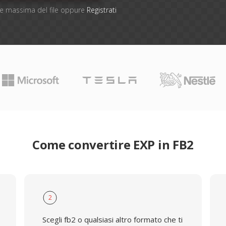
one massima del file oppure
Registrati
Come convertire EXP in FB2
2
Scegli fb2 o qualsiasi altro formato che ti