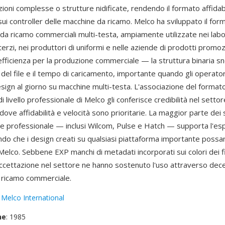
ioni complesse o strutture nidificate, rendendo il formato affidab
ui controller delle macchine da ricamo. Melco ha sviluppato il for
da ricamo commerciali multi-testa, ampiamente utilizzate nei labor
erzi, nei produttori di uniformi e nelle aziende di prodotti promoz
efficienza per la produzione commerciale — la struttura binaria sn
 del file e il tempo di caricamento, importante quando gli operat
esign al giorno su macchine multi-testa. L'associazione del formato
i livello professionale di Melco gli conferisce credibilità nel setto
ove affidabilità e velocità sono prioritarie. La maggior parte dei
one professionale — inclusi Wilcom, Pulse e Hatch — supporta l'es
ndo che i design creati su qualsiasi piattaforma importante possan
elco. Sebbene EXP manchi di metadati incorporati sui colori dei fil
accettazione nel settore ne hanno sostenuto l'uso attraverso dece
 ricamo commerciale.
:
Melco International
ne
: 1985