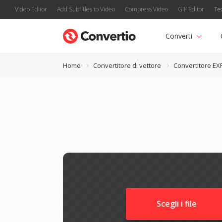
Video Editor
Add Subtitles to Video
Compress Video
GIF Editor
Te
Converti
Home
Convertitore di vettore
Convertitore EX
Scegli i file