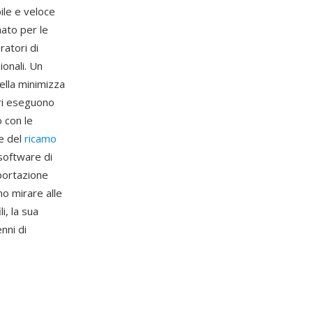
ile e veloce
mato per le
atori di
ionali. Un
ella minimizza
ori eseguono
 con le
re del
ricamo
 software di
portazione
o mirare alle
i, la sua
nni di