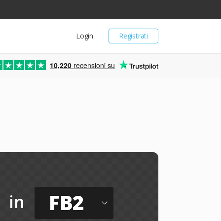
Login
Registrati
10,220
recensioni su
FB2
in