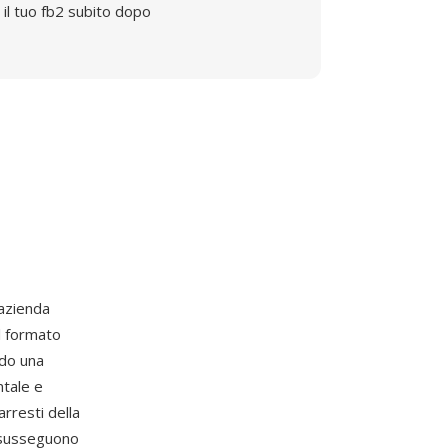
il tuo fb2 subito dopo
'azienda
l formato
ndo una
ntale e
arresti della
i susseguono