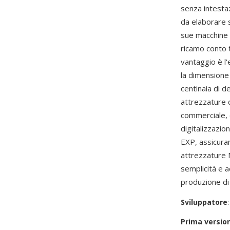
senza intestaz
da elaborare s
sue macchine 
ricamo conto t
vantaggio è l'
la dimensione
centinaia di d
attrezzature d
commerciale, d
digitalizzazi
EXP, assicura
attrezzature M
semplicità e 
produzione di
Sviluppatore
Prima versio