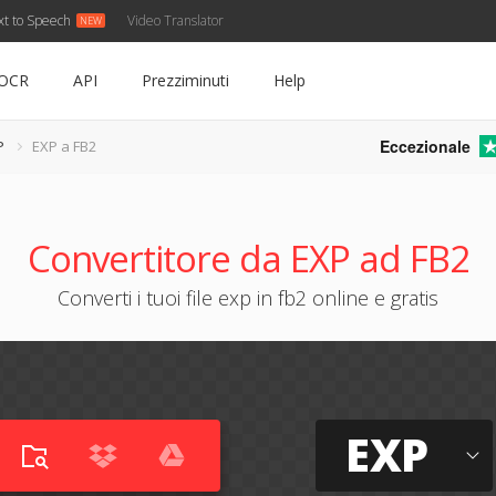
xt to Speech
Video Translator
OCR
API
Prezziminuti
Help
Eccezionale
P
EXP a FB2
Convertitore da EXP ad FB2
Converti i tuoi file exp in fb2 online e gratis
EXP