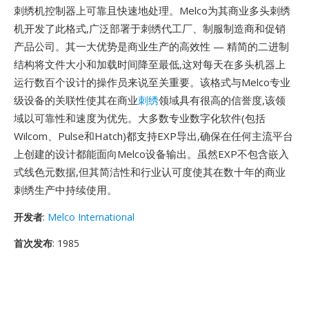
刺绣机控制器上可靠且快速地处理。Melco为其商业多头刺绣
机开发了此格式,广泛部署于刺绣代工厂、制服制造商和促销
产品公司。其一大优势是商业生产的高效性 — 精简的二进制
结构将文件大小和加载时间降至最低,这对每天在多头机器上
运行数百个设计的操作员来说至关重要。该格式与Melco专业
级设备的关联性使其在商业
刺绣
领域具有很高的信誉度,该领
域以可靠性和速度为优先。大多数专业数字化软件(包括
Wilcom、Pulse和Hatch)都支持EXP导出,确保在任何主流平台
上创建的设计都能面向Melco设备输出。虽然EXP不包含嵌入
式线色元数据,但其简洁性和行业认可度使其在数十年的商业
刺绣生产中持续使用。
开发者
:
Melco International
首次发布
: 1985