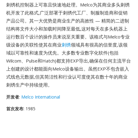
刺绣机控制器上可靠且快速地处理。Melco为其商业多头刺绣
机开发了此格式,广泛部署于刺绣代工厂、制服制造商和促销
产品公司。其一大优势是商业生产的高效性 — 精简的二进制
结构将文件大小和加载时间降至最低,这对每天在多头机器上
运行数百个设计的操作员来说至关重要。该格式与Melco专业
级设备的关联性使其在商业
刺绣
领域具有很高的信誉度,该领
域以可靠性和速度为优先。大多数专业数字化软件(包括
Wilcom、Pulse和Hatch)都支持EXP导出,确保在任何主流平台
上创建的设计都能面向Melco设备输出。虽然EXP不包含嵌入
式线色元数据,但其简洁性和行业认可度使其在数十年的商业
刺绣生产中持续使用。
开发者
:
Melco International
首次发布
: 1985