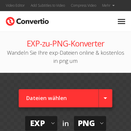
Video Editor
Add Subtitles to Video
Compress Video
Mehr
EXP-zu-PNG-Konverter
Wandeln Sie Ihre exp-Dateien online & kostenlos
in png um
Dateien wählen
EXP
PNG
in