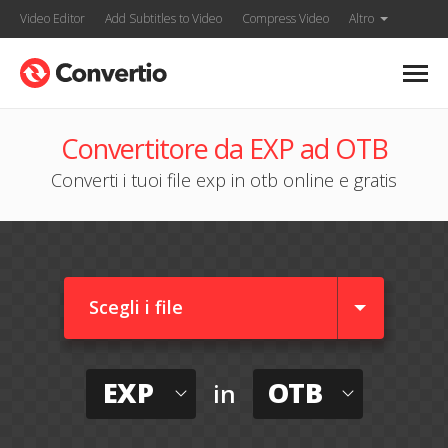
Video Editor
Add Subtitles to Video
Compress Video
Altro
Convertitore da EXP ad OTB
Converti i tuoi file exp in otb online e gratis
Scegli i file
EXP
OTB
in