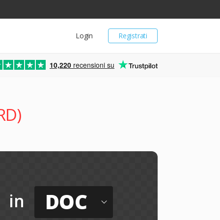
Login
Registrati
10,220
recensioni su
RD)
DOC
in