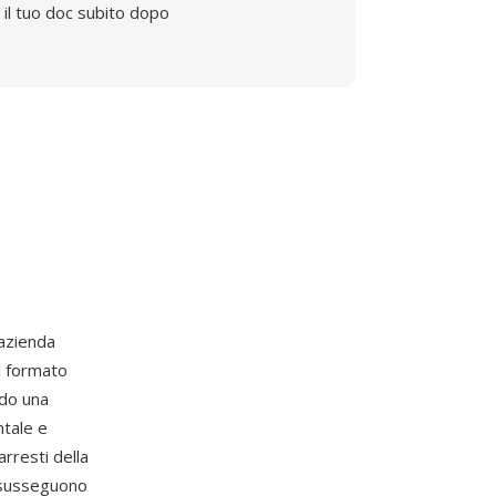
il tuo doc subito dopo
'azienda
l formato
ndo una
ntale e
arresti della
i susseguono