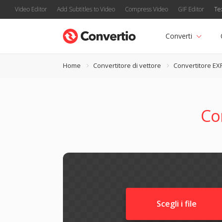
Video Editor
Add Subtitles to Video
Compress Video
GIF Editor
Te
Converti
Home
Convertitore di vettore
Convertitore EX
Co
Scegli i file