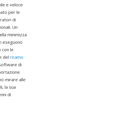
ile e veloce
mato per le
atori di
ionali. Un
ella minimizza
ori eseguono
 con le
re del
ricamo
 software di
portazione
o mirare alle
i, la sua
nni di