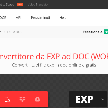
xt to Speech
Video Translator
OCR
API
Prezziminuti
Help
Eccezionale
P
EXP a DOC
nvertitore da EXP ad DOC (WO
Converti i tuoi file exp in doc online e gratis
EXP