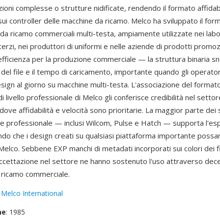
ioni complesse o strutture nidificate, rendendo il formato affidab
ui controller delle macchine da ricamo. Melco ha sviluppato il for
da ricamo commerciali multi-testa, ampiamente utilizzate nei labor
erzi, nei produttori di uniformi e nelle aziende di prodotti promoz
efficienza per la produzione commerciale — la struttura binaria sn
 del file e il tempo di caricamento, importante quando gli operat
esign al giorno su macchine multi-testa. L'associazione del formato
i livello professionale di Melco gli conferisce credibilità nel setto
ove affidabilità e velocità sono prioritarie. La maggior parte dei
one professionale — inclusi Wilcom, Pulse e Hatch — supporta l'es
ndo che i design creati su qualsiasi piattaforma importante possan
elco. Sebbene EXP manchi di metadati incorporati sui colori dei fil
accettazione nel settore ne hanno sostenuto l'uso attraverso dece
 ricamo commerciale.
:
Melco International
ne
: 1985