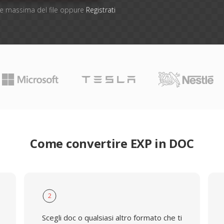
one massima del file oppure
Registrati
Come convertire EXP in DOC
2
Scegli doc o qualsiasi altro formato che ti