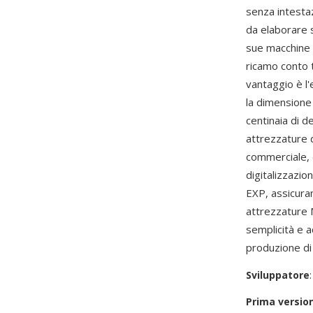
senza intestaz
da elaborare s
sue macchine 
ricamo conto t
vantaggio è l'
la dimensione
centinaia di d
attrezzature d
commerciale, d
digitalizzazi
EXP, assicura
attrezzature M
semplicità e 
produzione di
Sviluppatore
Prima versio