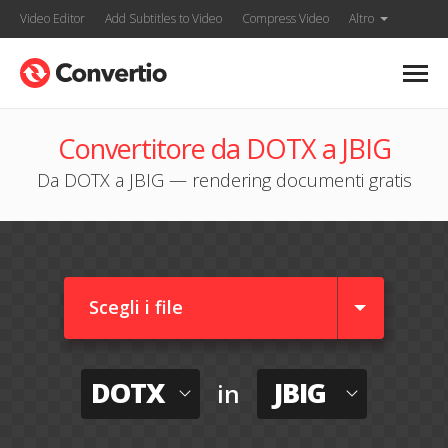
Video Editor
Add Subtitles to Video
Compress Video
Altro
Convertitore da DOTX a JBIG
Da DOTX a JBIG — rendering documenti gratis
Scegli i file
DOTX
JBIG
in