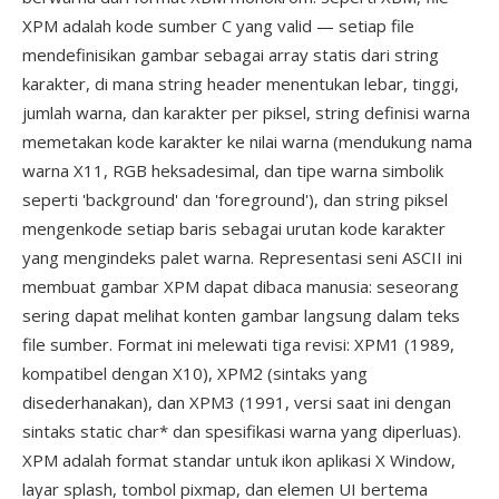
XPM adalah kode sumber C yang valid — setiap file
mendefinisikan gambar sebagai array statis dari string
karakter, di mana string header menentukan lebar, tinggi,
jumlah warna, dan karakter per piksel, string definisi warna
memetakan kode karakter ke nilai warna (mendukung nama
warna X11, RGB heksadesimal, dan tipe warna simbolik
seperti 'background' dan 'foreground'), dan string piksel
mengenkode setiap baris sebagai urutan kode karakter
yang mengindeks palet warna. Representasi seni ASCII ini
membuat gambar XPM dapat dibaca manusia: seseorang
sering dapat melihat konten gambar langsung dalam teks
file sumber. Format ini melewati tiga revisi: XPM1 (1989,
kompatibel dengan X10), XPM2 (sintaks yang
disederhanakan), dan XPM3 (1991, versi saat ini dengan
sintaks static char* dan spesifikasi warna yang diperluas).
XPM adalah format standar untuk ikon aplikasi X Window,
layar splash, tombol pixmap, dan elemen UI bertema