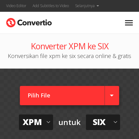
Video Editor
Add Subtitles to Video
Selanjutnya
Konverter XPM ke SIX
Konversikan file xpm ke six secara online & gratis
Pilih File
XPM
SIX
untuk