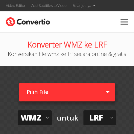
Video Editor
Add Subtitles to Video
Selanjutnya
Konverter WMZ ke LRF
Konversikan file wmz ke lrf secara online & gratis
Pilih File
WMZ
LRF
untuk