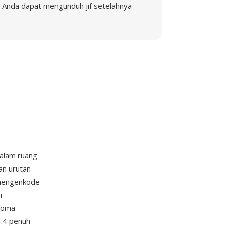
Anda dapat mengunduh jif setelahnya
alam ruang
an urutan
l mengenkode
i
kroma
4:4 penuh