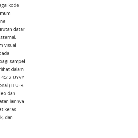
agai kode
 umum
ine
urutan datar
sternal.
m visual
 pada
rbagi sampel
rlihat dalam
g 4:2:2 UYVY
onal (ITU-R
deo dan
tan lainnya
at keras
k, dan