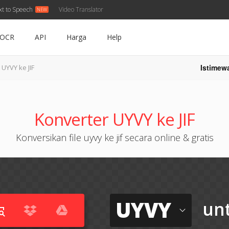
xt to Speech
Video Translator
OCR
API
Harga
Help
Istimew
UYVY ke JIF
Konverter UYVY ke JIF
Konversikan file uyvy ke jif secara online & gratis
UYVY
un