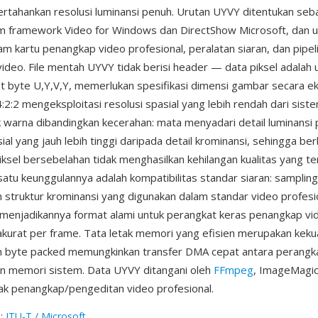
tahankan resolusi luminansi penuh. Urutan UYVY ditentukan seb
 framework Video for Windows dan DirectShow Microsoft, dan
am kartu penangkap video profesional, peralatan siaran, dan pipel
deo. File mentah UYVY tidak berisi header — data piksel adalah 
et byte U,Y,V,Y, memerlukan spesifikasi dimensi gambar secara ek
2:2 mengeksploitasi resolusi spasial yang lebih rendah dari siste
 warna dibandingkan kecerahan: mata menyadari detail luminansi
ial yang jauh lebih tinggi daripada detail krominansi, sehingga be
iksel bersebelahan tidak menghasilkan kehilangan kualitas yang te
 satu keunggulannya adalah kompatibilitas standar siaran: samplin
 struktur krominansi yang digunakan dalam standar video profesi
 menjadikannya format alami untuk perangkat keras penangkap vi
urat per frame. Tata letak memori yang efisien merupakan kekua
 byte packed memungkinkan transfer DMA cepat antara perangk
n memori sistem. Data UYVY ditangani oleh
FFmpeg
, ImageMagic
ak penangkap/pengeditan video profesional.
g
:
ITU-T / Microsoft