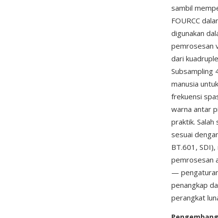
sambil memper
FOURCC dalam
digunakan dal
pemrosesan vi
dari kuadrupl
Subsampling 4:
manusia untuk
frekuensi spas
warna antar p
praktik. Salah
sesuai dengan
BT.601, SDI),
pemrosesan ak
— pengaturan
penangkap da
perangkat lun
Pengemban