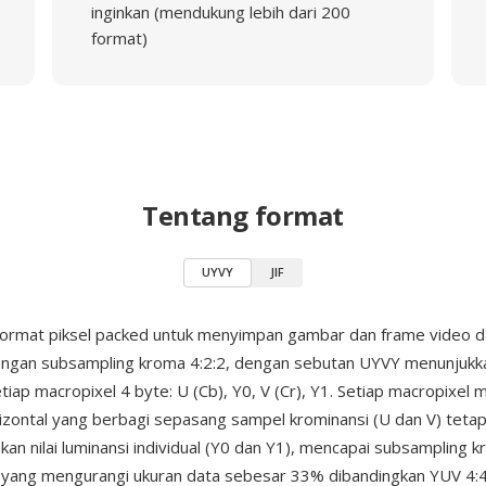
inginkan (mendukung lebih dari 200
format)
Tentang format
UYVY
JIF
format piksel packed untuk menyimpan gambar dan frame video d
ngan subsampling kroma 4:2:2, dengan sebutan UYVY menunjukk
tiap macropixel 4 byte: U (Cb), Y0, V (Cr), Y1. Setiap macropixe
rizontal yang berbagi sepasang sampel krominansi (U dan V) tetap
n nilai luminansi individual (Y0 dan Y1), mencapai subsampling 
1 yang mengurangi ukuran data sebesar 33% dibandingkan YUV 4: