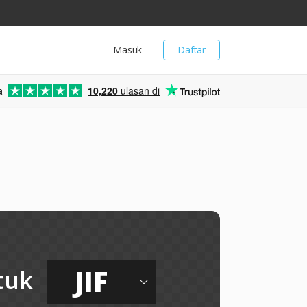
Masuk
Daftar
a
10,220
ulasan di
JIF
tuk