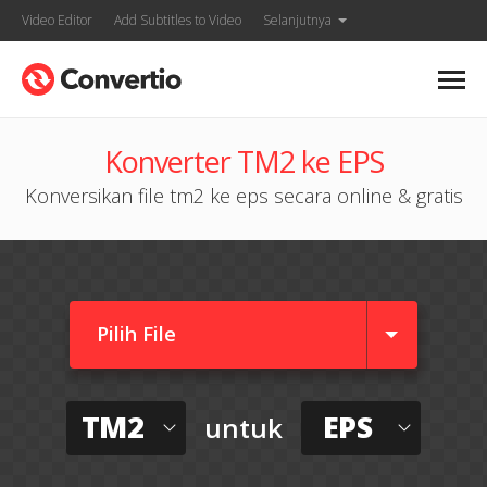
Video Editor
Add Subtitles to Video
Selanjutnya
Konverter TM2 ke EPS
Konversikan file tm2 ke eps secara online & gratis
Pilih File
TM2
EPS
untuk