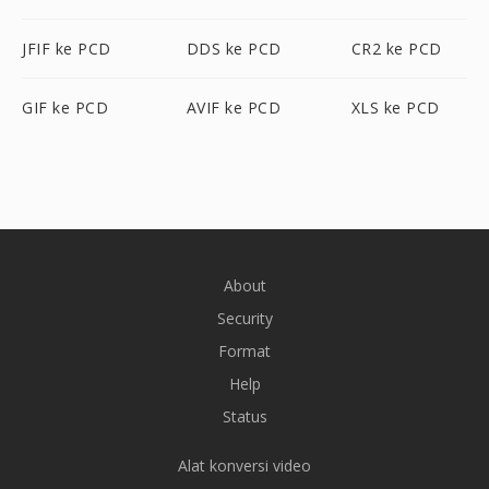
JFIF ke PCD
DDS ke PCD
CR2 ke PCD
GIF ke PCD
AVIF ke PCD
XLS ke PCD
About
Security
Format
Help
Status
Alat konversi video