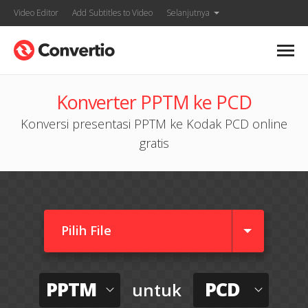
Video Editor
Add Subtitles to Video
Selanjutnya
Konverter PPTM ke PCD
Konversi presentasi PPTM ke Kodak PCD online
gratis
Pilih File
PPTM
PCD
untuk