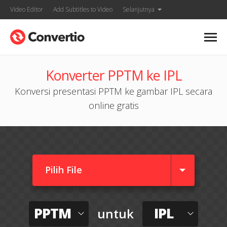
Video Editor
Add Subtitles to Video
Selanjutnya
Konverter PPTM ke IPL
Konversi presentasi PPTM ke gambar IPL secara
online gratis
Pilih File
PPTM
IPL
untuk