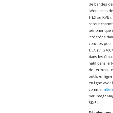
de bandes de s
séquences de 
HLS où RVB), 
retour chario
périphérique 
intégrées dans
concues pour 
DEC (VT240, 
dans les émul
natif dans le
de terminal t
outils en lig
en ligne avec
comme
mlte
par ImageMagi
SIXEL.
Développeur