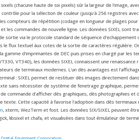
ixels (chacune haute de six pixels) sûr la largeur de l'image, ave
contrôle pour la sélection de couleur (jusqu'à 256 registres avec 
les compteurs de répétition (codage en longueur de plages pour l'e
t et les commandes de nouvelle ligne. Les données SIXEL sont tr
de sortie via le protocole standard de séquence d'echappement 
 le flux textuel àux cotes de la sortie de caractères régulière. O
la gamme d'imprimantes de DEC puis prises en chargé par les t
VT330, VT340), les données SIXEL connaissent une renaissance 
ateurs de terminaux modernes. L'un dès avantages est l'affichag
 terminal : SIXEL permet de restituer dès images directement dan
exte sans nécessiter de système de fenetrage graphique, perme
ne de commande d'afficher dès graphiques, dès photographies et 
 le texte. Cette capacité à favorise l'adoption dans dès terminau
rm
, xterm, WezTerm et foot. Les données SIX/SIXEL peuvent êtr
ck, libsixel et chafa, et visualisées dans tout émulateur de termi
:
Digital Equipment Corporation