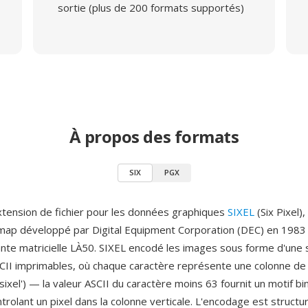
sortie (plus de 200 formats supportés)
À propos des formats
SIX
PGX
xtension de fichier pour les données graphiques
SIXEL
(Six Pixel)
map développé par Digital Equipment Corporation (DEC) en 1983 e
ante matricielle LÀ50. SIXEL encodé les images sous forme d'une
CII imprimables, où chaque caractère représente une colonne de 
'sixel') — la valeur ASCII du caractère moins 63 fournit un motif bin
trolant un pixel dans la colonne verticale. L'encodage est structu