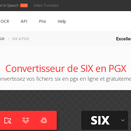
xt to Speech
Video Translator
OCR
API
Prix
Help
Excelle
SIX
SIX à PGX
Convertisseur de SIX en PGX
nvertissez vos fichiers six en pgx en ligne et gratuitem
SIX