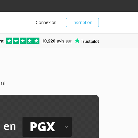
Connexion
Inscription
nt
10,220
avis sur
ent
PGX
en