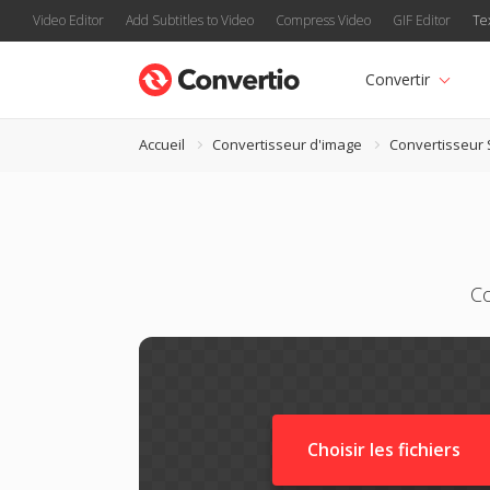
Video Editor
Add Subtitles to Video
Compress Video
GIF Editor
Te
Convertir
Accueil
Convertisseur d'image
Convertisseur 
Co
Choisir les fichiers