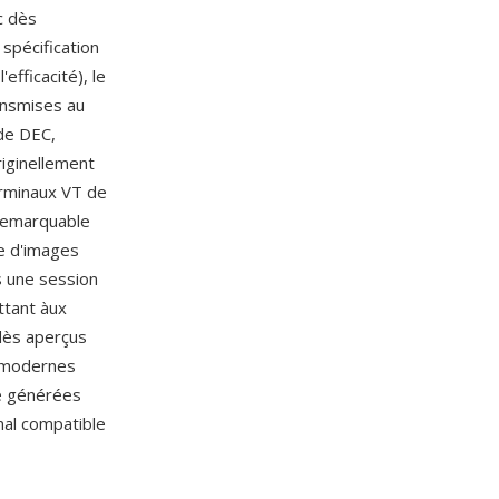
c dès
spécification
fficacité), le
ansmises au
de DEC,
riginellement
erminaux VT de
remarquable
e d'images
s une session
ttant àux
dès aperçus
x modernes
e générées
nal compatible