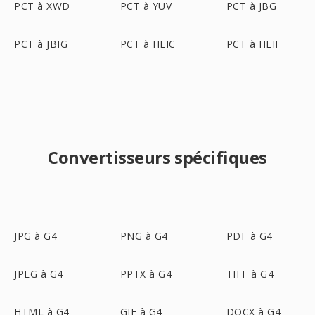
PCT à XWD
PCT à YUV
PCT à JBG
PCT à JBIG
PCT à HEIC
PCT à HEIF
Convertisseurs spécifiques
JPG à G4
PNG à G4
PDF à G4
JPEG à G4
PPTX à G4
TIFF à G4
HTML à G4
GIF à G4
DOCX à G4