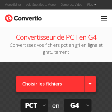
Video Editor
Add Subtitles to Video
Compress Video
Plus
Convertisseur de PCT en G4
Convertissez vos fichiers pct en g4 en ligne et
gratuitement
Choisir les fichiers
PCT
G4
en