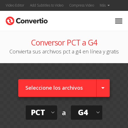
Video Editor
Add Subtitles to Video
Compress Video
Más
Conversor PCT a G4
Convierta sus archivos pct a g4 en línea y gratis
Seleccione los archivos
PCT
G4
a