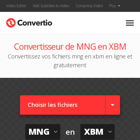
Video Editor
Add Subtitles to Video
Compress Video
Plus
Convertisseur de MNG en XBM
Convertissez vos fichiers mng en xbm en ligne et
gratuitement
Choisir les fichiers
MNG
XBM
en