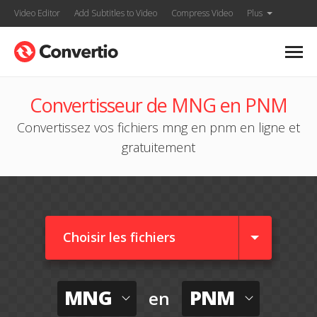
Video Editor
Add Subtitles to Video
Compress Video
Plus
Convertisseur de MNG en PNM
Convertissez vos fichiers mng en pnm en ligne et
gratuitement
Choisir les fichiers
MNG
PNM
en