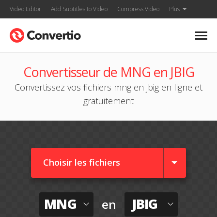
Video Editor
Add Subtitles to Video
Compress Video
Plus
Convertisseur de MNG en JBIG
Convertissez vos fichiers mng en jbig en ligne et
gratuitement
Choisir les fichiers
MNG
JBIG
en