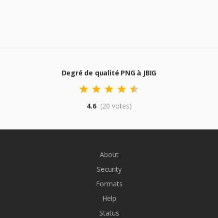
Degré de qualité PNG à JBIG
4.6
(20 votes)
About
Security
Formats
Help
Status