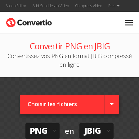
Video Editor
Add Subtitles to Video
Compress Video
Plus
Convertir PNG en JBIG
Convertissez vos PNG en format JBIG compressé
en ligne
Choisir les fichiers
PNG
JBIG
en