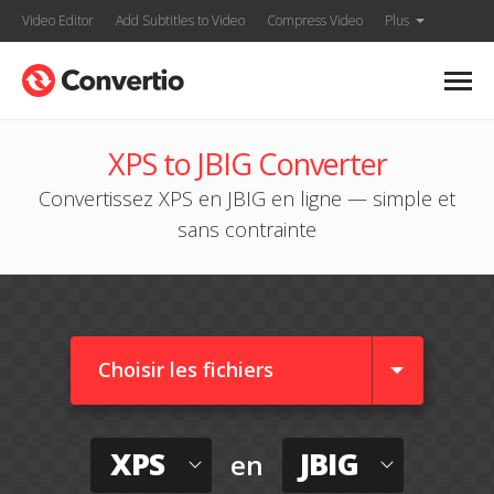
Video Editor
Add Subtitles to Video
Compress Video
Plus
XPS to JBIG Converter
Convertissez XPS en JBIG en ligne — simple et
sans contrainte
Choisir les fichiers
XPS
JBIG
en