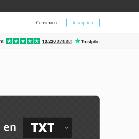
Connexion
Inscription
nt
10,220
avis sur
TXT
en