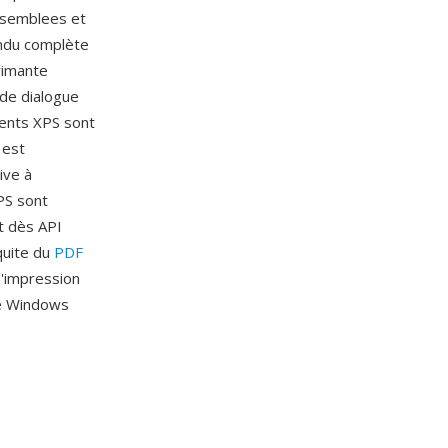
nsemblees et
endu complète
rimante
 de dialogue
ments XPS sont
 est
ive à
XPS sont
t dès API
quite du
PDF
d'impression
me Windows