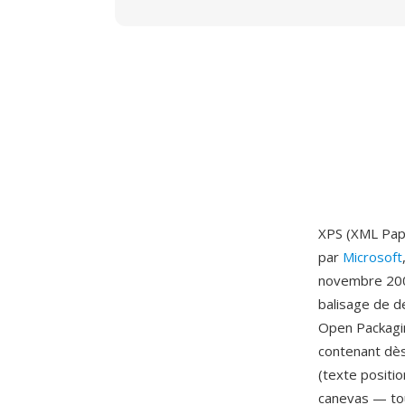
XPS (XML Pape
par
Microsoft
novembre 2006
balisage de d
Open Packagi
contenant dès
(texte positi
canevas — tou