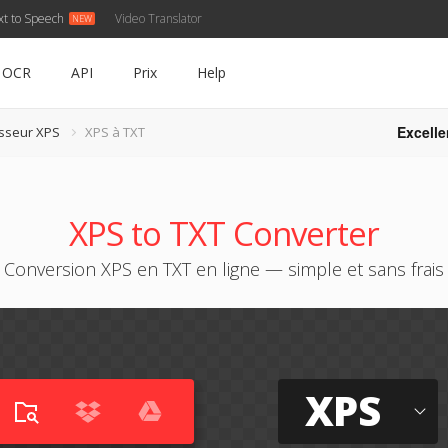
xt to Speech
Video Translator
OCR
API
Prix
Help
Excelle
isseur XPS
XPS à TXT
XPS to TXT Converter
Conversion XPS en TXT en ligne — simple et sans frais
XPS