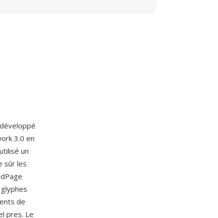
e développé
work 3.0 en
tilisé un
 sûr les
xedPage
 glyphes
ments de
l pres. Le