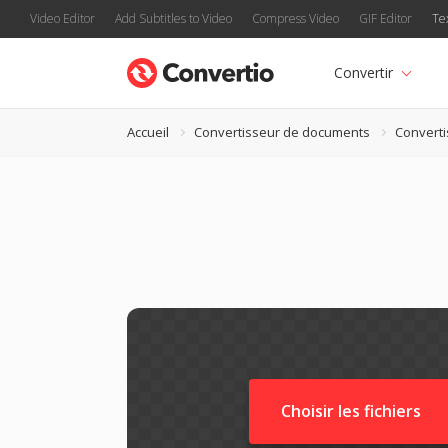
Video Editor
Add Subtitles to Video
Compress Video
GIF Editor
Te
Convertir
Accueil
Convertisseur de documents
Convert
Choisir les fichiers