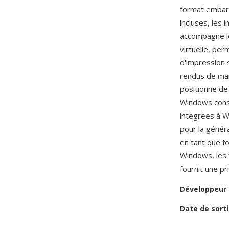
format embarq
incluses, les
accompagne l
virtuelle, per
d'impression 
rendus de man
positionne de 
Windows consti
intégrées à W
pour la génér
en tant que fo
Windows, les 
fournit une pr
Développeur
Date de sorti