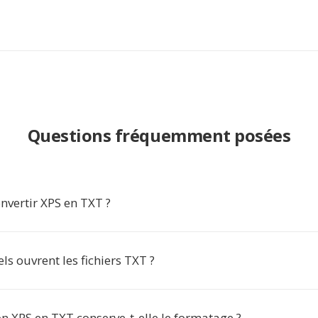
Questions fréquemment posées
nvertir XPS en TXT ?
els ouvrent les fichiers TXT ?
n XPS en TXT conserve-t-elle le formatage ?