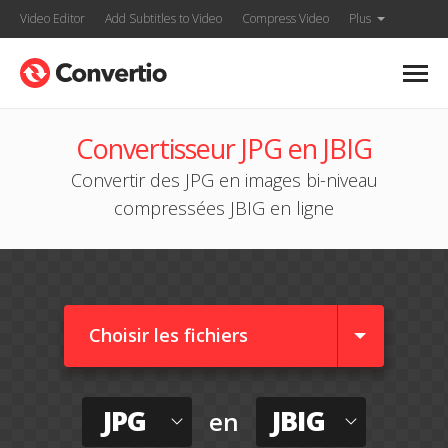
Video Editor
Add Subtitles to Video
Compress Video
Plus
Convertisseur JPG en JBIG
Convertir des JPG en images bi-niveau
compressées JBIG en ligne
Choisir les fichiers
JPG
JBIG
en