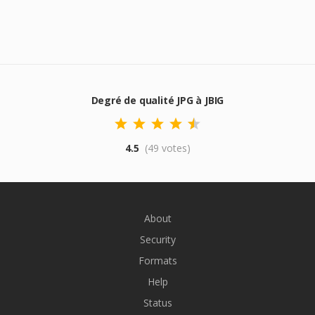
Degré de qualité JPG à JBIG
4.5
(49 votes)
About
Security
Formats
Help
Status