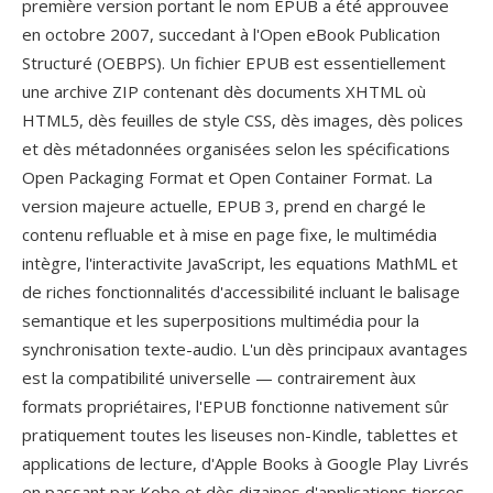
première version portant le nom EPUB a été approuvee
en octobre 2007, succedant à l'Open eBook Publication
Structuré (OEBPS). Un fichier EPUB est essentiellement
une archive ZIP contenant dès documents XHTML où
HTML5, dès feuilles de style CSS, dès images, dès polices
et dès métadonnées organisées selon les spécifications
Open Packaging Format et Open Container Format. La
version majeure actuelle, EPUB 3, prend en chargé le
contenu refluable et à mise en page fixe, le multimédia
intègre, l'interactivite JavaScript, les equations MathML et
de riches fonctionnalités d'accessibilité incluant le balisage
semantique et les superpositions multimédia pour la
synchronisation texte-audio. L'un dès principaux avantages
est la compatibilité universelle — contrairement àux
formats propriétaires, l'EPUB fonctionne nativement sûr
pratiquement toutes les liseuses non-Kindle, tablettes et
applications de lecture, d'Apple Books à Google Play Livrés
en passant par Kobo et dès dizaines d'applications tierces.