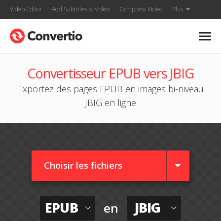
Video Editor
Add Subtitles to Video
Compress Video
Plus
Convertisseur EPUB vers JBIG
Exportez des pages EPUB en images bi-niveau
JBIG en ligne
Choisir les fichiers
EPUB
JBIG
en