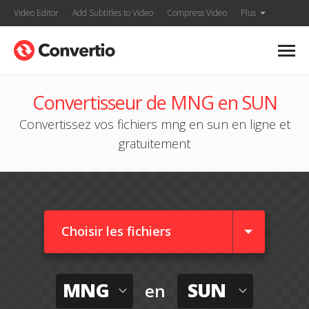
Video Editor
Add Subtitles to Video
Compress Video
Plus
Convertisseur de MNG en SUN
Convertissez vos fichiers mng en sun en ligne et
gratuitement
Choisir les fichiers
MNG
SUN
en